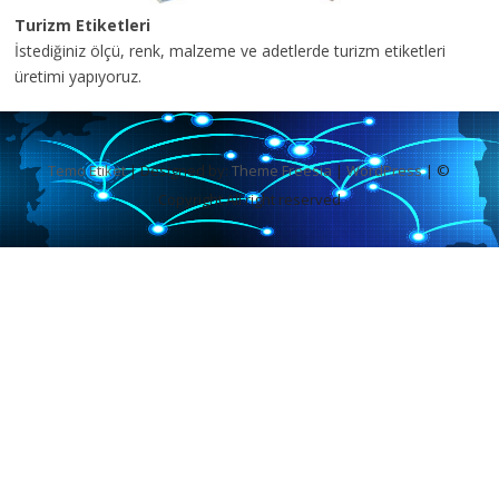
Turizm Etiketleri
İstediğiniz ölçü, renk, malzeme ve adetlerde turizm etiketleri
üretimi yapıyoruz.
Temo Etiket
| Designed by:
Theme Freesia
|
WordPress
| ©
Copyright All right reserved